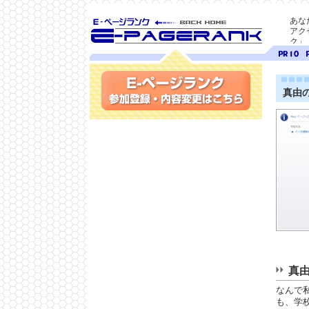
あな
アク
ク」
SEO対策に E-ページ
ページ
ペ
ランク
ランク
ラ
10
9
真由
参加登録(無料)・内容変更
真
なんで
も、学