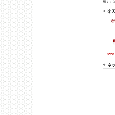
磨く」
楽
ネ