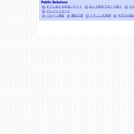
すぐに会える出会いサイト
ほくろ除去でほくろ取り
グ
クレジットカード
バルーン通販
通販王国
どすこい大相撲
今日のお勧