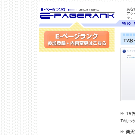
あな
アク
ク」
SEO対策に E-ページ
ページ
ペ
ランク
ランク
ラ
10
9
TVお
参加登録(無料)・内容変更
TV
TVおっ
楽天