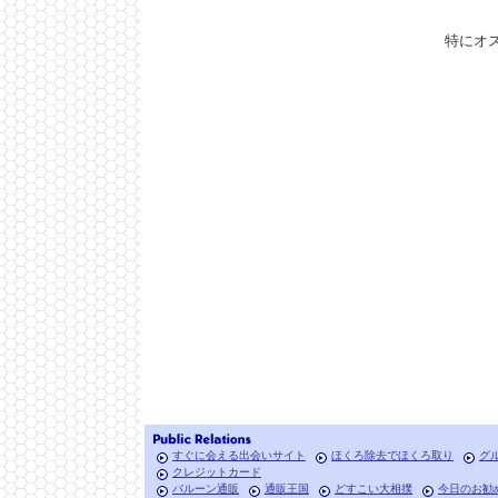
特にオ
すぐに会える出会いサイト
ほくろ除去でほくろ取り
グ
クレジットカード
バルーン通販
通販王国
どすこい大相撲
今日のお勧