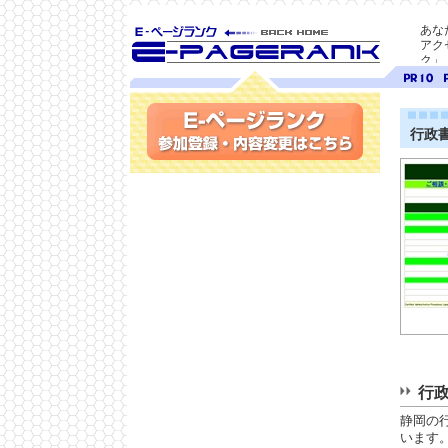
あな
アク
ク」
SEO対策に E-ページ
ページ
ペ
ランク
ランク
ラ
10
9
行政
参加登録(無料)・内容変更
行
静岡の
います