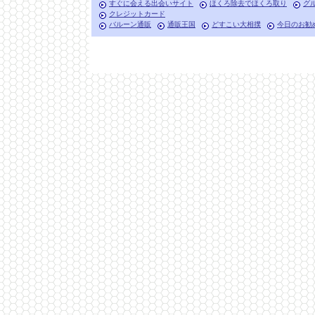
すぐに会える出会いサイト
ほくろ除去でほくろ取り
グ
クレジットカード
バルーン通販
通販王国
どすこい大相撲
今日のお勧