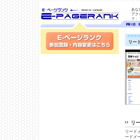
あな
アク
ク」
SEO対策に E-ページ
ページ
ペ
ランク
ランク
ラ
10
9
リー
参加登録(無料)・内容変更
リー
リード
ードメ