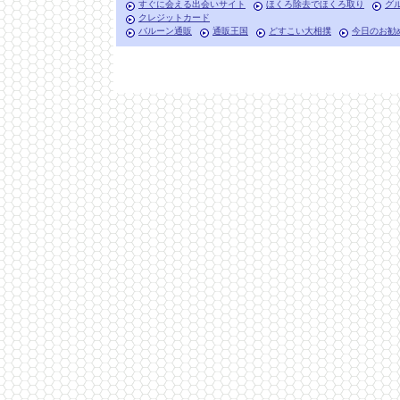
すぐに会える出会いサイト
ほくろ除去でほくろ取り
グ
クレジットカード
バルーン通販
通販王国
どすこい大相撲
今日のお勧