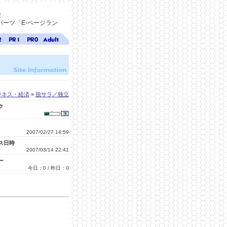
！
ーツ「E-ページラン
ジ
ページ
ページ
無料ア
ク
ランク
ランク
ダルト
1
0
サイト
検索
A-ペー
ジラン
ク
ジネス・経済
»
脱サラ／独立
ク
2007/02/27 14:59
ス日時
2007/03/14 22:41
ー
今日：0 / 昨日：0