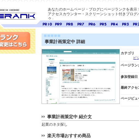
あなたのホームページ・ブログにページランクを表示
アクセスカウンター・スクリーンショット付きブログパ
ク」
E-ページ
ページ
ページ
ページ
ページ
ページ
ページ
ページ
ページ
ペー
ランク
ランク
ランク
ランク
ランク
ランク
ランク
ランク
ラン
10
9
8
7
6
5
4
3
2
事業計画策定中 詳細
変更
カテゴリ
ビ
ページラン
参加登録日
最終アクセ
ページビュ
事業計画策定中 紹介文
起業のネタ探し
楽天市場おすすめ商品