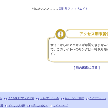
特にオススメ→→→
新世界アフィリエイト
アクセス期限警
サイトからのアクセスが確認できません
で、このサイトへのリンクは一時取り除
す。
[ 前の画面に戻る ]
ト
ほくろ除去でほくろ取り
グルメ口コミ外食
キャッシング比較
ライブチャット
王国
どすこい大相撲
今日のお勧め！
サイトマップ