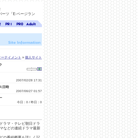
！
ーツ「E-ページラン
ジ
ページ
ページ
無料ア
ク
ランク
ランク
ダルト
1
0
サイト
検索
A-ペー
ジラン
ク
ターテイメント
»
個人サイト
ク
2007/02/28 17:31
ス日時
2007/06/27 01:57
ー
今日：0 / 昨日：0
ドラマ・テレビ朝日ドラ
ラマなどの連続ドラマ最新
どの番組概要も詳しく記