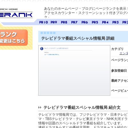
あなたのホームページ・ブログにページランクを表示
アクセスカウンター・スクリーンショット付きブログパ
ク」
E-ページ
ページ
ページ
ページ
ページ
ページ
ページ
ページ
ページ
ペー
ランク
ランク
ランク
ランク
ランク
ランク
ランク
ランク
ラン
10
9
8
7
6
5
4
3
2
テレビドラマ番組スペシャル情報局 詳細
変更
カテゴリ
エン
ページラン
参加登録日
最終アクセ
ページビュ
テレビドラマ番組スペシャル情報局 紹介文
テレビドラマ情報局では、フジテレビドラマ・日本テレビ
マ・TBSテレビドラマ・テレビ東京ドラマ・NHK大河ド
情報や話題のスペシャルドラマ番組を紹介しています。
連続ドラマあらすじや番組主題歌、ドラマキャスト紹介な