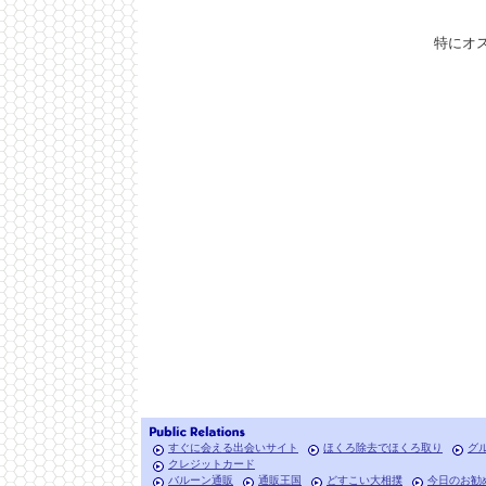
特にオ
すぐに会える出会いサイト
ほくろ除去でほくろ取り
グ
クレジットカード
バルーン通販
通販王国
どすこい大相撲
今日のお勧