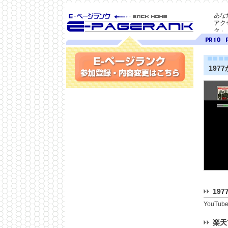
あな
アク
ク」
SEO対策に E-ページ
ページ
ペ
ランク
ランク
ラ
10
9
197
参加登録(無料)・内容変更
19
YouTu
楽天