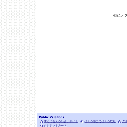
特にオ
すぐに会える出会いサイト
ほくろ除去でほくろ取り
グ
クレジットカード