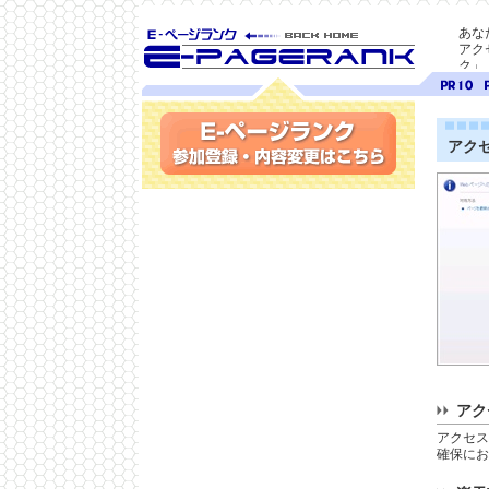
あな
アク
ク」
SEO対策に E-ページ
ページ
ペ
ランク
ランク
ラ
10
9
アク
参加登録(無料)・内容変更
アク
アクセス
確保にお