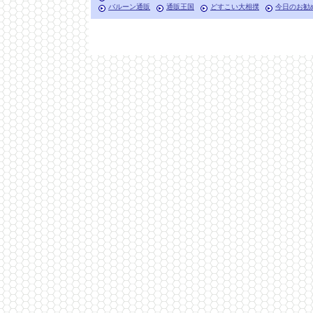
バルーン通販
通販王国
どすこい大相撲
今日のお勧