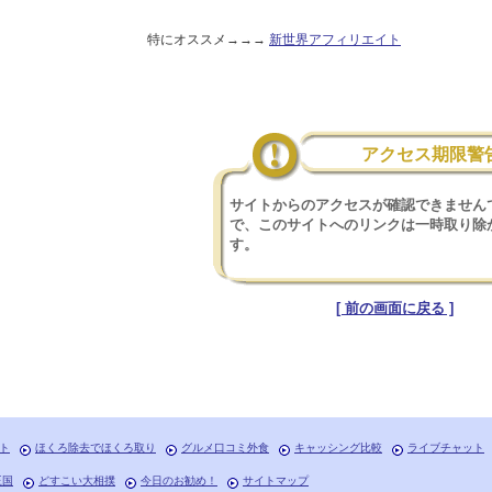
特にオススメ→→→
新世界アフィリエイト
アクセス期限警
サイトからのアクセスが確認できません
で、このサイトへのリンクは一時取り除
す。
[ 前の画面に戻る ]
ト
ほくろ除去でほくろ取り
グルメ口コミ外食
キャッシング比較
ライブチャット
王国
どすこい大相撲
今日のお勧め！
サイトマップ