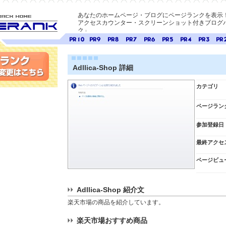
あなたのホームページ・ブログにページランクを表示
アクセスカウンター・スクリーンショット付きブログパ
ク」
E-ページ
ページ
ページ
ページ
ページ
ページ
ページ
ページ
ページ
ペー
ランク
ランク
ランク
ランク
ランク
ランク
ランク
ランク
ラン
10
9
8
7
6
5
4
3
2
Adllica-Shop 詳細
変更
カテゴリ
ページラン
参加登録日
最終アクセ
ページビュ
Adllica-Shop 紹介文
楽天市場の商品を紹介しています。
楽天市場おすすめ商品