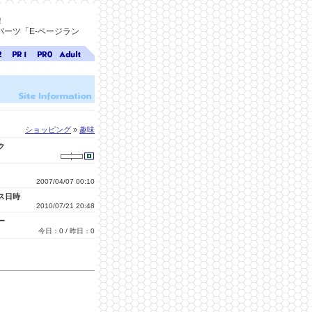
！
ーツ「E-ページラン
ジ
ページ
ページ
無料ア
ク
ランク
ランク
ダルト
1
0
サイト
検索
A-ペー
ジラン
ク
ショッピング
»
趣味
ク
2007/04/07 00:10
ス日時
2010/07/21 20:48
ー
今日：0 / 昨日：0