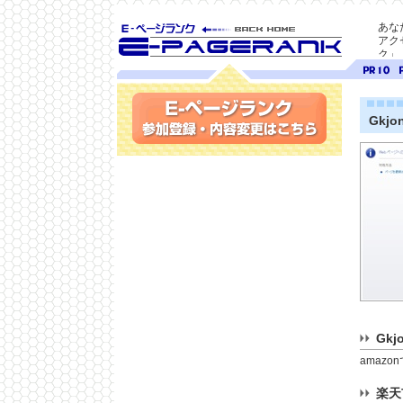
あな
アク
ク」
SEO対策に E-ページ
ページ
ペ
ランク
ランク
ラ
10
9
Gkjo
参加登録(無料)・内容変更
Gkj
amaz
楽天