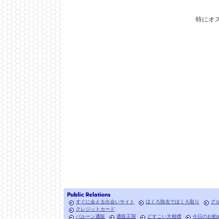
特にオ
すぐに会える出会いサイト
ほくろ除去でほくろ取り
グ
クレジットカード
バルーン通販
通販王国
どすこい大相撲
今日のお勧