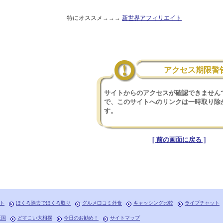
特にオススメ→→→
新世界アフィリエイト
アクセス期限警
サイトからのアクセスが確認できません
で、このサイトへのリンクは一時取り除
す。
[ 前の画面に戻る ]
ト
ほくろ除去でほくろ取り
グルメ口コミ外食
キャッシング比較
ライブチャット
王国
どすこい大相撲
今日のお勧め！
サイトマップ