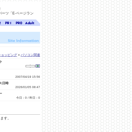
！
ーツ「E-ページラン
ジ
ページ
ページ
無料ア
ク
ランク
ランク
ダルト
1
0
サイト
検索
A-ペー
ジラン
ク
ショッピング
»
パソコン関連
ク
2007/04/19 15:56
ス日時
2026/01/05 08:47
ー
今日：0 / 昨日：0
います。