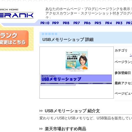
あなたのホームページ・ブログにページランクを表示
アクセスカウンター・スクリーンショット付きブログパ
ク」
E-ページ
ページ
ページ
ページ
ページ
ページ
ページ
ページ
ページ
ペー
ランク
ランク
ランク
ランク
ランク
ランク
ランク
ランク
ラン
10
9
8
7
6
5
4
3
2
USBメモリーショップ 詳細
変更
カテゴリ
ページラン
参加登録日
最終アクセ
ページビュ
USBメモリーショップ 紹介文
変わりモノUSBとUSBメモリなど、USB製品を販売して
楽天市場おすすめ商品