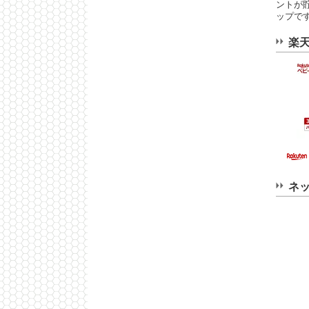
ントが
ップで
楽
ネ