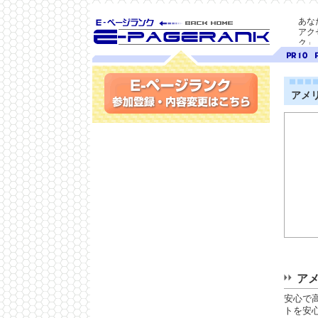
あな
アク
ク」
SEO対策に E-ページ
ページ
ペ
ランク
ランク
ラ
10
9
アメ
参加登録(無料)・内容変更
ア
安心で
トを安