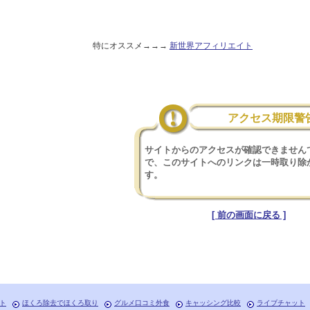
特にオススメ→→→
新世界アフィリエイト
アクセス期限警
サイトからのアクセスが確認できません
で、このサイトへのリンクは一時取り除
す。
[ 前の画面に戻る ]
ト
ほくろ除去でほくろ取り
グルメ口コミ外食
キャッシング比較
ライブチャット