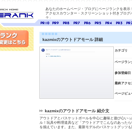
あなたのホームページ・ブログにページランクを表示
アクセスカウンター・スクリーンショット付きブログパ
ク」
E-ページ
ページ
ページ
ページ
ページ
ページ
ページ
ページ
ページ
ペー
ランク
ランク
ランク
ランク
ランク
ランク
ランク
ランク
ラン
10
9
8
7
6
5
4
3
2
kazmixのアウトドアモール 詳細
変更
カテゴリ
ページラン
参加登録日
最終アクセ
ページビュ
kazmixのアウトドアモール 紹介文
アウトドアとバスケットボールを中心に趣味と遊び心いっ
ル！玩具や料理道具など「アウトドアでこんなのあったら
を揃えています。また、最新モデルのバスケットグッツも