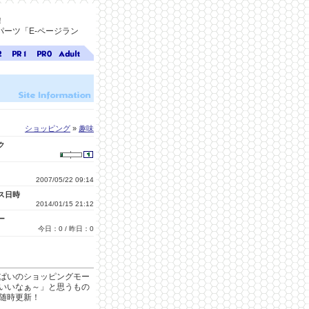
！
ーツ「E-ページラン
ジ
ページ
ページ
無料ア
ク
ランク
ランク
ダルト
1
0
サイト
検索
A-ペー
ジラン
ク
ショッピング
»
趣味
ク
2007/05/22 09:14
ス日時
2014/01/15 21:12
ー
今日：0 / 昨日：0
ぱいのショッピングモー
いいなぁ～」と思うもの
随時更新！