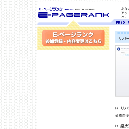
あな
アク
ク」
SEO対策に E-ページ
ページ
ペ
ランク
ランク
ラ
10
9
リバ
参加登録(無料)・内容変更
リバ
価格自慢
楽天