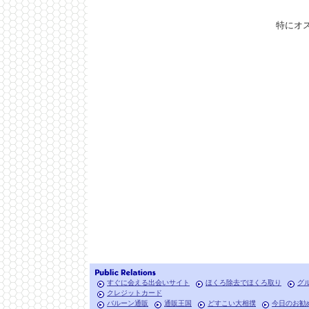
特にオ
すぐに会える出会いサイト
ほくろ除去でほくろ取り
グ
クレジットカード
バルーン通販
通販王国
どすこい大相撲
今日のお勧