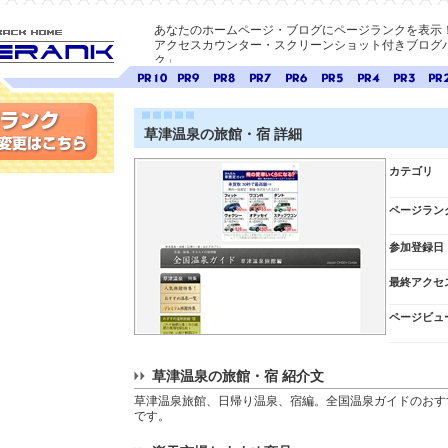
あなたのホームページ・ブログにページランクを表示
アクセスカウンター・スクリーンショット付きブログパ
ク」
E-ページ
ページ
ページ
ページ
ページ
ページ
ページ
ページ
ページ
ペー
ランク
ランク
ランク
ランク
ランク
ランク
ランク
ランク
ラン
10
9
8
7
6
5
4
3
2
草津温泉の旅館・宿 詳細
変更
カテゴリ
ページラン
参加登録日
最終アクセ
ページビュ
草津温泉の旅館・宿 紹介文
草津温泉旅館、日帰り温泉、宿編。全国温泉ガイドのおす
です。