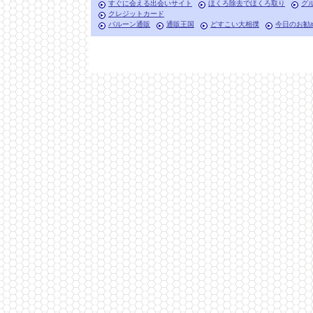
すぐに会える出会いサイト
ほくろ除去でほくろ取り
グ
クレジットカード
バルーン通販
通販王国
どすこい大相撲
今日のお勧