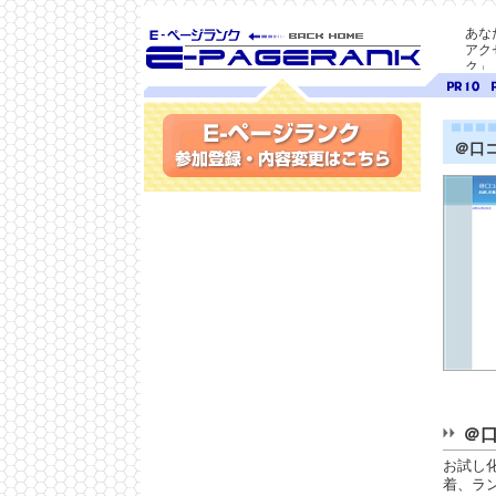
あな
アク
ク」
SEO対策に E-ページ
ページ
ペ
ランク
ランク
ラ
10
9
＠口
参加登録(無料)・内容変更
＠口
お試し
着、ラ