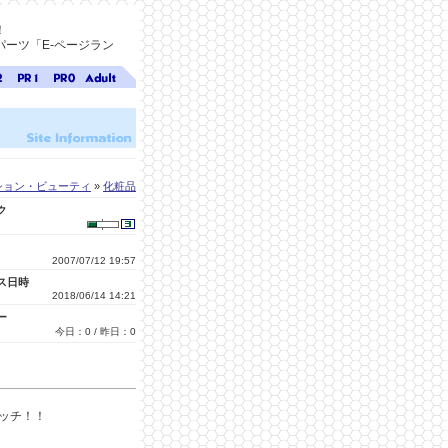
！
ーツ「E-ページラン
ジ
ページ
ページ
無料ア
ク
ランク
ランク
ダルト
1
0
サイト
検索
A-ペー
ジラン
ク
ション・ビューティ
»
化粧品
ク
2007/07/12 19:57
ス日時
2018/06/14 14:21
ー
今日：0 / 昨日：0
ッチ！！