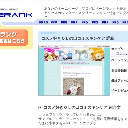
あなたのホームページ・ブログにページランクを表示
アクセスカウンター・スクリーンショット付きブログパ
ク」
E-ページ
ページ
ページ
ページ
ページ
ページ
ページ
ページ
ページ
ペー
ランク
ランク
ランク
ランク
ランク
ランク
ランク
ランク
ラン
10
9
8
7
6
5
4
3
2
コスメ好きＯＬの口コミスキンケア 詳細
変更
カテゴリ
ファッ
ページラン
参加登録日
最終アクセ
ページビュ
コスメ好きＯＬの口コミスキンケア 紹介文
ぃつまでもキラキラしていられるために♪
サンプル、トライアルセット・・・お得に美容情報をキャ
たまに小ネタもｗｗ(￣m￣*)ウププッ