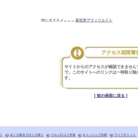
特にオススメ→→→
新世界アフィリエイト
アクセス期限警
サイトからのアクセスが確認できません
で、このサイトへのリンクは一時取り除
す。
[ 前の画面に戻る ]
ト
ほくろ除去でほくろ取り
グルメ口コミ外食
キャッシング比較
ライブチャット