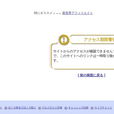
特にオススメ→→→
新世界アフィリエイト
アクセス期限警
サイトからのアクセスが確認できません
で、このサイトへのリンクは一時取り除
す。
[ 前の画面に戻る ]
ト
ほくろ除去でほくろ取り
グルメ口コミ外食
キャッシング比較
ライブチャット