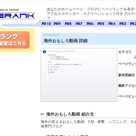
あなたのホームページ・ブログにページランクを表示
アクセスカウンター・スクリーンショット付きブログパ
ク」
E-ページ
ページ
ページ
ページ
ページ
ページ
ページ
ページ
ページ
ペー
ランク
ランク
ランク
ランク
ランク
ランク
ランク
ランク
ラン
10
9
8
7
6
5
4
3
2
海外おもしろ動画 詳細
変更
カテゴリ
ページラン
参加登録日
最終アクセ
ページビュ
海外おもしろ動画 紹介文
海外の笑えるおもしろ動画、CM、衝撃、ハプニング、ス
画専門ブログ