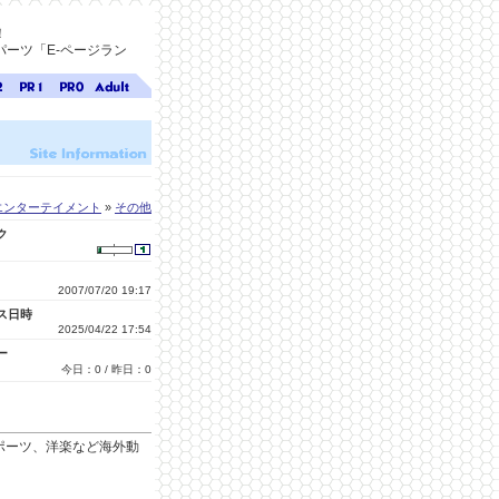
！
ーツ「E-ページラン
ジ
ページ
ページ
無料ア
ク
ランク
ランク
ダルト
1
0
サイト
検索
A-ペー
ジラン
ク
エンターテイメント
»
その他
ク
2007/07/20 19:17
ス日時
2025/04/22 17:54
ー
今日：0 / 昨日：0
ポーツ、洋楽など海外動