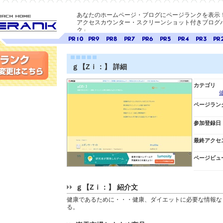
あなたのホームページ・ブログにページランクを表示
アクセスカウンター・スクリーンショット付きブログパ
ク」
E-ページ
ページ
ページ
ページ
ページ
ページ
ページ
ページ
ページ
ペー
ランク
ランク
ランク
ランク
ランク
ランク
ランク
ランク
ラン
10
9
8
7
6
5
4
3
2
ｇ【Zｉ：】 詳細
変更
カテゴリ
ページラン
参加登録日
最終アクセ
ページビュ
ｇ【Zｉ：】 紹介文
健康であるために・・・健康、ダイエットに必要な情報な
る。