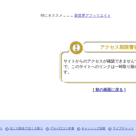
特にオススメ→→→
新世界アフィリエイト
アクセス期限警
サイトからのアクセスが確認できません
で、このサイトへのリンクは一時取り除
す。
[ 前の画面に戻る ]
ト
ほくろ除去でほくろ取り
グルメ口コミ外食
キャッシング比較
ライブチャット