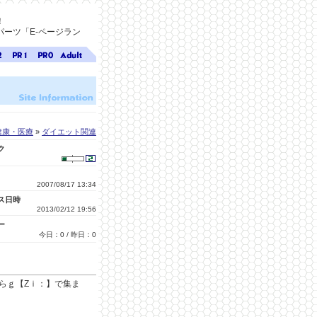
！
ーツ「E-ページラン
ジ
ページ
ページ
無料ア
ク
ランク
ランク
ダルト
1
0
サイト
検索
A-ペー
ジラン
ク
健康・医療
»
ダイエット関連
ク
2007/08/17 13:34
ス日時
2013/02/12 19:56
ー
今日：0 / 昨日：0
らｇ【Zｉ：】で集ま