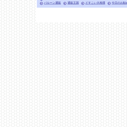
バルーン通販
通販王国
どすこい大相撲
今日のお勧