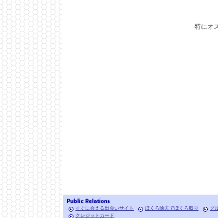
特にオ
すぐに会える出会いサイト
ほくろ除去でほくろ取り
グ
クレジットカード