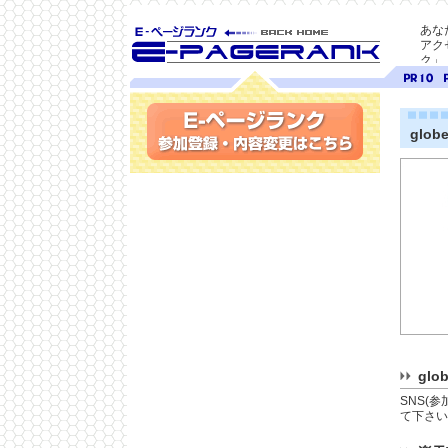
あな
アク
ク」
SEO対策に E-ページ
ページ
ペ
ランク
ランク
ラ
10
9
glob
参加登録(無料)・内容変更
glo
SNS(
て下さい