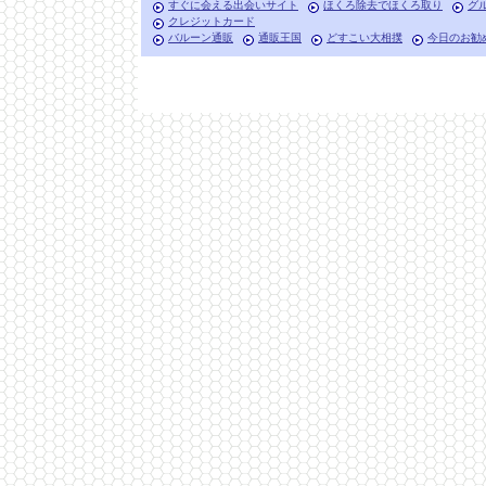
すぐに会える出会いサイト
ほくろ除去でほくろ取り
グ
クレジットカード
バルーン通販
通販王国
どすこい大相撲
今日のお勧