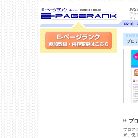
あな
アク
ク」
SEO対策に E-ページ
ページ
ペ
ランク
ランク
ラ
10
9
プロ
参加登録(無料)・内容変更
プ
プロア
果、使