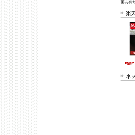
画共有
楽
ネ