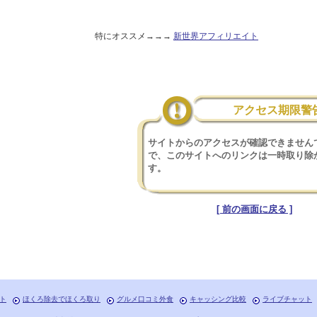
特にオススメ→→→
新世界アフィリエイト
アクセス期限警
サイトからのアクセスが確認できません
で、このサイトへのリンクは一時取り除
す。
[ 前の画面に戻る ]
ト
ほくろ除去でほくろ取り
グルメ口コミ外食
キャッシング比較
ライブチャット