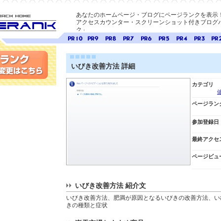
あなたのホームページ・ブログにページランクを表示
アクセスカウンター・スクリーンショット付きブログパ
ク」
E-ページ
ページ
ページ
ページ
ページ
ページ
ページ
ページ
ページ
ペー
ランク
ランク
ランク
ランク
ランク
ランク
ランク
ランク
ラン
10
9
8
7
6
5
4
3
2
いびき改善方法 詳細
変更
カテゴリ
ページラン
参加登録日
最終アクセ
ページビュ
いびき改善方法 紹介文
いびき改善方法、肥満が原因となるいびきの改善方法、い
きの種類と症状