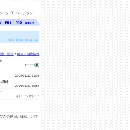
！
ーツ「E-ページラン
ジ
ページ
ページ
無料ア
ク
ランク
ランク
ダルト
1
0
サイト
検索
A-ペー
ジラン
ク
健康・医療
»
健康／治療情報
ク
2008/01/21 21:03
ス日時
2010/01/31 10:55
ー
今日：0 / 昨日：0
びきの原因と症状、いび