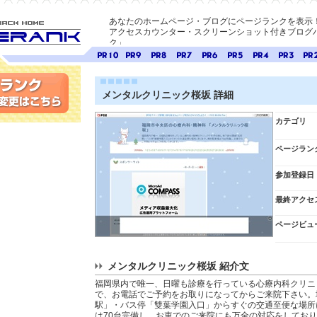
あなたのホームページ・ブログにページランクを表示
アクセスカウンター・スクリーンショット付きブログパ
ク」
E-ページ
ページ
ページ
ページ
ページ
ページ
ページ
ページ
ページ
ペー
ランク
ランク
ランク
ランク
ランク
ランク
ランク
ランク
ラン
10
9
8
7
6
5
4
3
2
メンタルクリニック桜坂 詳細
変更
カテゴリ
ページラン
参加登録日
最終アクセ
ページビュ
メンタルクリニック桜坂 紹介文
福岡県内で唯一、日曜も診療を行っている心療内科クリニ
で、お電話でご予約をお取りになってからご来院下さい。
駅」・バス停「雙葉学園入口」からすぐの交通至便な場所
は70台完備し、お車でのご来院にも万全の対応をしてお