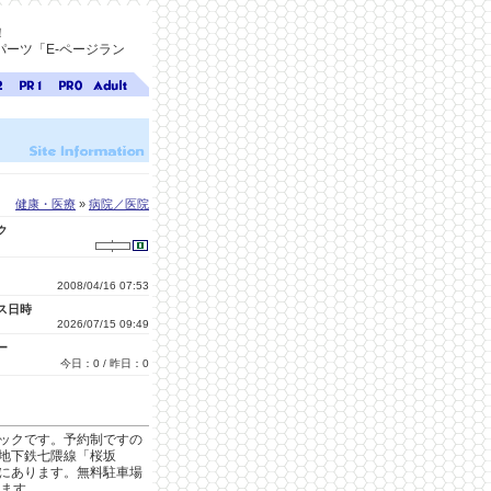
！
ーツ「E-ページラン
ジ
ページ
ページ
無料ア
ク
ランク
ランク
ダルト
1
0
サイト
検索
A-ペー
ジラン
ク
健康・医療
»
病院／医院
ク
2008/04/16 07:53
ス日時
2026/07/15 09:49
ー
今日：0 / 昨日：0
ックです。予約制ですの
地下鉄七隈線「桜坂
にあります。無料駐車場
ります。