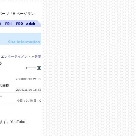
！
ーツ「E-ページラン
ジ
ページ
ページ
無料ア
ク
ランク
ランク
ダルト
1
0
サイト
検索
A-ペー
ジラン
ク
エンターテイメント
»
音楽
ク
2008/05/13 21:52
ス日時
2008/11/29 16:42
ー
今日：0 / 昨日：0
す。YouTube、