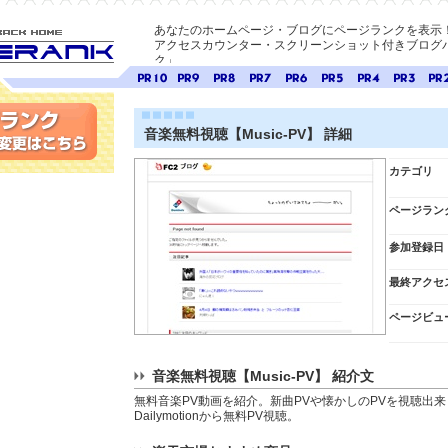
あなたのホームページ・ブログにページランクを表示
アクセスカウンター・スクリーンショット付きブログパ
ク」
E-ページ
ページ
ページ
ページ
ページ
ページ
ページ
ページ
ページ
ペー
ランク
ランク
ランク
ランク
ランク
ランク
ランク
ランク
ラン
10
9
8
7
6
5
4
3
2
音楽無料視聴【Music-PV】 詳細
変更
カテゴリ
ページラン
参加登録日
最終アクセ
ページビュ
音楽無料視聴【Music-PV】 紹介文
無料音楽PV動画を紹介。新曲PVや懐かしのPVを視聴出来ま
Dailymotionから無料PV視聴。