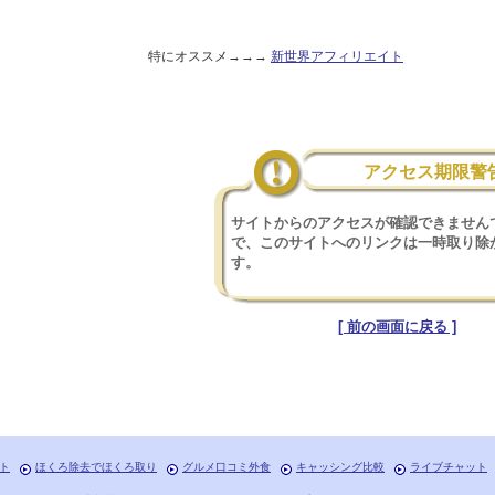
特にオススメ→→→
新世界アフィリエイト
アクセス期限警
サイトからのアクセスが確認できません
で、このサイトへのリンクは一時取り除
す。
[ 前の画面に戻る ]
ト
ほくろ除去でほくろ取り
グルメ口コミ外食
キャッシング比較
ライブチャット