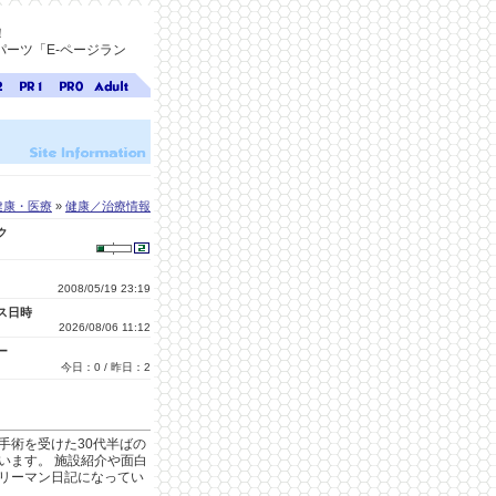
！
ーツ「E-ページラン
ジ
ページ
ページ
無料ア
ク
ランク
ランク
ダルト
1
0
サイト
検索
A-ペー
ジラン
ク
健康・医療
»
健康／治療情報
ク
2008/05/19 23:19
ス日時
2026/08/06 11:12
ー
今日：0 / 昨日：2
手術を受けた30代半ばの
います。 施設紹介や面白
リーマン日記になってい