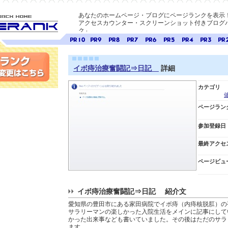
あなたのホームページ・ブログにページランクを表示
アクセスカウンター・スクリーンショット付きブログパ
ク」
E-ページ
ページ
ページ
ページ
ページ
ページ
ページ
ページ
ページ
ペー
ランク
ランク
ランク
ランク
ランク
ランク
ランク
ランク
ラン
10
9
8
7
6
5
4
3
2
イボ痔治療奮闘記⇒日記
詳細
変更
カテゴリ
ページラン
参加登録日
最終アクセ
ページビュ
イボ痔治療奮闘記⇒日記 紹介文
愛知県の豊田市にある家田病院でイボ痔（内痔核脱肛）の
サラリーマンの楽しかった入院生活をメインに記事にして
かった出来事なども書いていました。その後はただのサラ
ます。