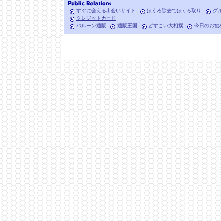
すぐに会える出会いサイト
ほくろ除去でほくろ取り
グ
クレジットカード
バルーン通販
通販王国
どすこい大相撲
今日のお勧