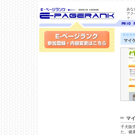
あな
アク
ク」
SEO対策に E-ページ
ページ
ペ
ランク
ランク
ラ
10
9
マイ
参加登録(無料)・内容変更
マイ
子犬販
た、健