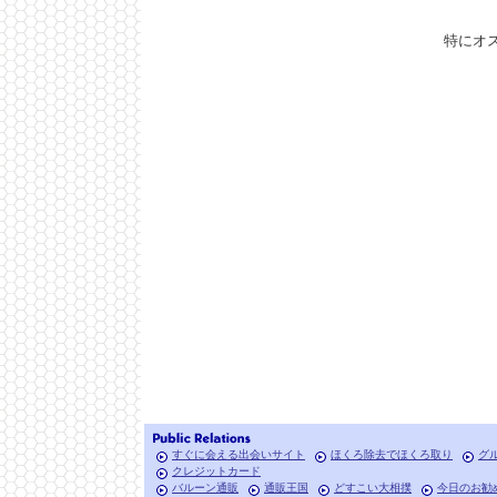
特にオ
すぐに会える出会いサイト
ほくろ除去でほくろ取り
グ
クレジットカード
バルーン通販
通販王国
どすこい大相撲
今日のお勧