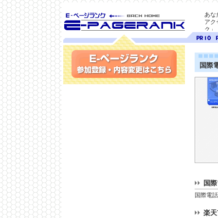
あな
アク
ク」
SEO対策に E-ページ
ページ
ペ
ランク
ランク
ラ
10
9
国際
参加登録(無料)・内容変更
国際
国際電話
楽天