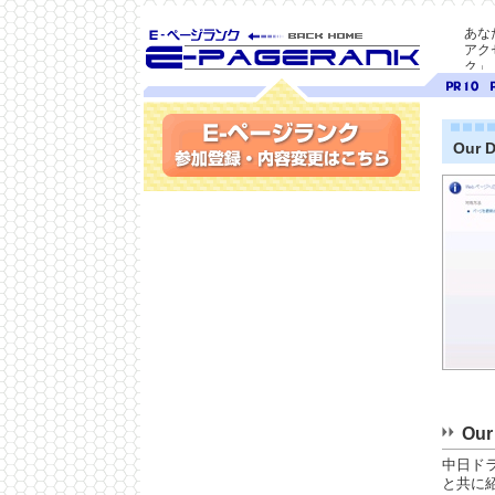
あな
アク
ク」
SEO対策に E-ページ
ページ
ペ
ランク
ランク
ラ
10
9
Our 
参加登録(無料)・内容変更
Ou
中日ド
と共に