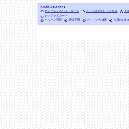
すぐに会える出会いサイト
ほくろ除去でほくろ取り
グ
クレジットカード
バルーン通販
通販王国
どすこい大相撲
今日のお勧