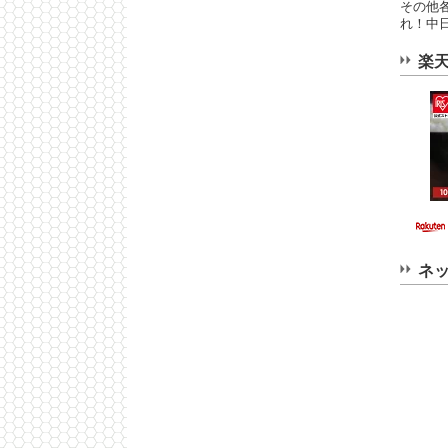
その他
れ！中
楽
ネ