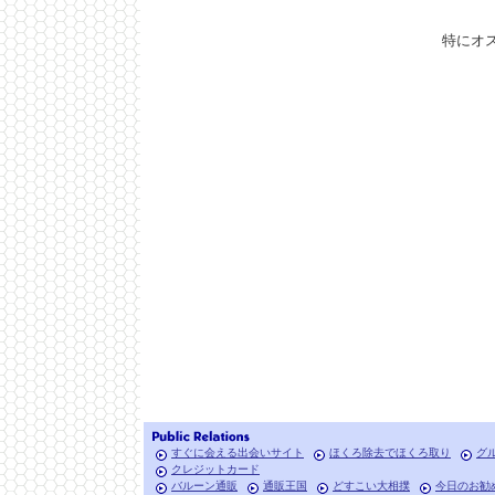
特にオ
すぐに会える出会いサイト
ほくろ除去でほくろ取り
グ
クレジットカード
バルーン通販
通販王国
どすこい大相撲
今日のお勧