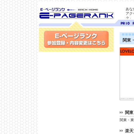
あな
アク
ク」
SEO対策に E-ページ
ページ
ペ
ランク
ランク
ラ
10
9
関東
参加登録(無料)・内容変更
関東
関東・東
楽天