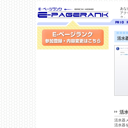
あな
アク
ク」
SEO対策に E-ページ
ページ
ペ
ランク
ランク
ラ
10
9
活水
参加登録(無料)・内容変更
活
活水器
活水器を