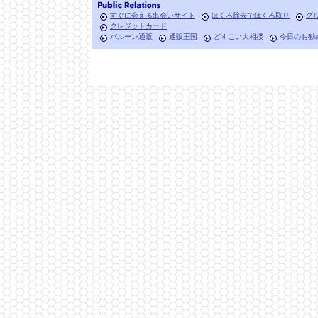
すぐに会える出会いサイト
ほくろ除去でほくろ取り
グ
クレジットカード
バルーン通販
通販王国
どすこい大相撲
今日のお勧