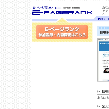
あな
アク
ク」
SEO対策に E-ページ
ページ
ペ
ランク
ランク
ラ
10
9
転売神
参加登録(無料)・内容変更
転売
あらゆる
楽天