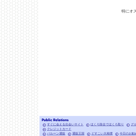
特にオ
すぐに会える出会いサイト
ほくろ除去でほくろ取り
グ
クレジットカード
バルーン通販
通販王国
どすこい大相撲
今日のお勧