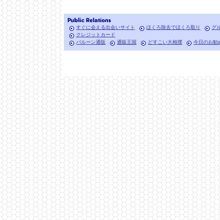
すぐに会える出会いサイト
ほくろ除去でほくろ取り
グ
クレジットカード
バルーン通販
通販王国
どすこい大相撲
今日のお勧