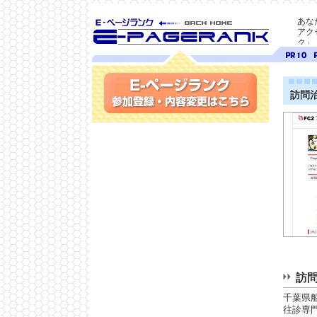
あな
アク
ク」
SEO対策に E-ページ
ページ
ペ
ランク
ランク
ラ
10
9
訪問
参加登録(無料)・内容変更
訪問
千葉県
往診専