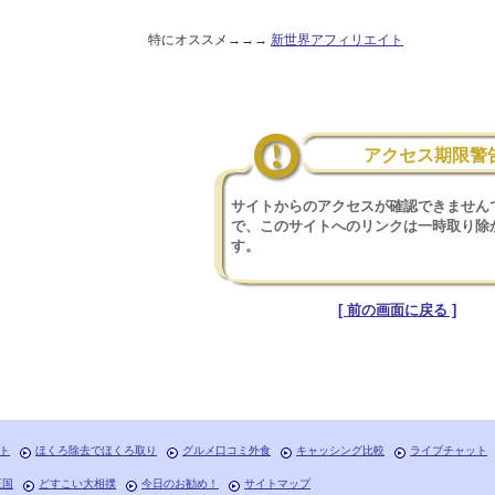
特にオススメ→→→
新世界アフィリエイト
アクセス期限警
サイトからのアクセスが確認できません
で、このサイトへのリンクは一時取り除
す。
[ 前の画面に戻る ]
ト
ほくろ除去でほくろ取り
グルメ口コミ外食
キャッシング比較
ライブチャット
王国
どすこい大相撲
今日のお勧め！
サイトマップ