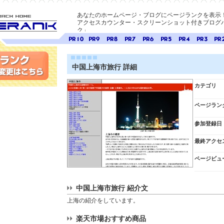
あなたのホームページ・ブログにページランクを表示
アクセスカウンター・スクリーンショット付きブログパ
ク」
E-ページ
ページ
ページ
ページ
ページ
ページ
ページ
ページ
ページ
ペー
ランク
ランク
ランク
ランク
ランク
ランク
ランク
ランク
ラン
10
9
8
7
6
5
4
3
2
中国上海市旅行 詳細
変更
カテゴリ
ページラン
参加登録日
最終アクセ
ページビュ
中国上海市旅行 紹介文
上海の紹介をしています。
楽天市場おすすめ商品