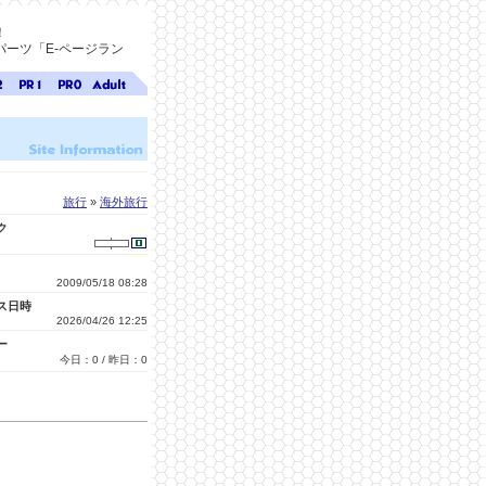
！
ーツ「E-ページラン
ジ
ページ
ページ
無料ア
ク
ランク
ランク
ダルト
1
0
サイト
検索
A-ペー
ジラン
ク
旅行
»
海外旅行
ク
2009/05/18 08:28
ス日時
2026/04/26 12:25
ー
今日：0 / 昨日：0