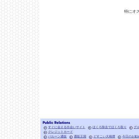
特にオ
すぐに会える出会いサイト
ほくろ除去でほくろ取り
グ
クレジットカード
バルーン通販
通販王国
どすこい大相撲
今日のお勧