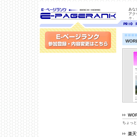
あな
アク
ク」
SEO対策に E-ページ
ページ
ペ
ランク
ランク
ラ
10
9
WOR
参加登録(無料)・内容変更
WO
ちょっと
楽天