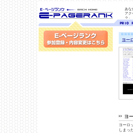
あな
アク
ク」
SEO対策に E-ページ
ページ
ペ
ランク
ランク
ラ
10
9
ヨー
参加登録(無料)・内容変更
ヨ
ヨーロ
しまっ