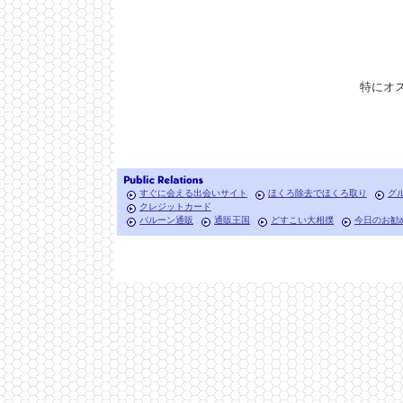
特にオ
すぐに会える出会いサイト
ほくろ除去でほくろ取り
グ
クレジットカード
バルーン通販
通販王国
どすこい大相撲
今日のお勧