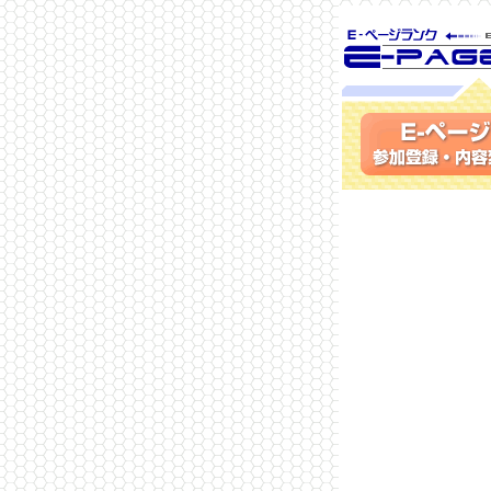
SEO対策に 
ランク
参加登録(無料)・内容