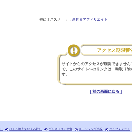
特にオススメ→→→
新世界アフィリエイト
アクセス期限警
サイトからのアクセスが確認できません
で、このサイトへのリンクは一時取り除
す。
[ 前の画面に戻る ]
ト
ほくろ除去でほくろ取り
グルメ口コミ外食
キャッシング比較
ライブチャット