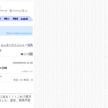
！
ーツ「E-ページラン
ジ
ページ
ページ
無料ア
ク
ランク
ランク
ダルト
1
0
サイト
検索
A-ペー
ジラン
ク
エンターテイメント
»
競馬
ク
2009/06/19 11:59
ス日時
----/--/-- --:--
ー
今日：0 / 昨日：0
に迫る！！！これで貴方
ました。是非、競馬予想