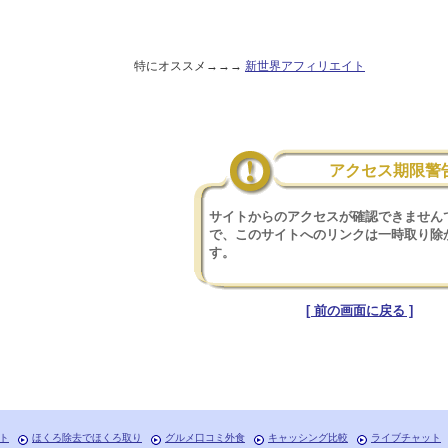
特にオススメ→→→
新世界アフィリエイト
アクセス期限警
サイトからのアクセスが確認できません
で、このサイトへのリンクは一時取り除
す。
[ 前の画面に戻る ]
ト
ほくろ除去でほくろ取り
グルメ口コミ外食
キャッシング比較
ライブチャット