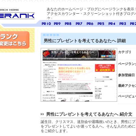
あなたのホームページ・ブログにページランクを表示
アクセスカウンター・スクリーンショット付きブログパ
ク」
E-ページ
ページ
ページ
ページ
ページ
ページ
ページ
ページ
ページ
ペー
ランク
ランク
ランク
ランク
ランク
ランク
ランク
ランク
ラン
10
9
8
7
6
5
4
3
2
男性にプレゼントを考えてるあなたへ 詳細
変更
カテゴリ
ページラン
参加登録日
最終アクセ
ページビュ
男性にプレゼントを考えてるあなたへ 紹介文
誕生日、クリスマス、送別会や退職祝いのとき、男性にプ
をプレゼントしてよいか迷ってる人へ。そんな人のために
をご紹介します。