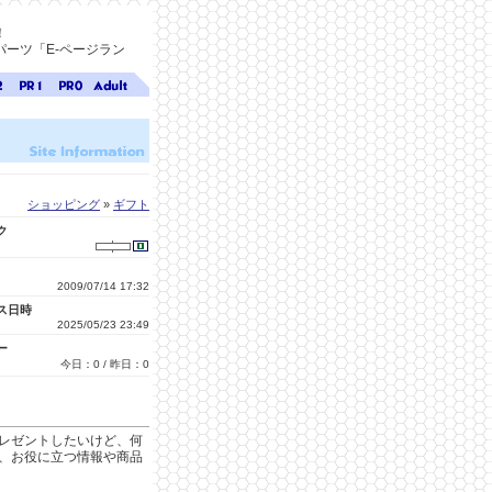
！
ーツ「E-ページラン
ジ
ページ
ページ
無料ア
ク
ランク
ランク
ダルト
1
0
サイト
検索
A-ペー
ジラン
ク
ショッピング
»
ギフト
ク
2009/07/14 17:32
ス日時
2025/05/23 23:49
ー
今日：0 / 昨日：0
レゼントしたいけど、何
、お役に立つ情報や商品