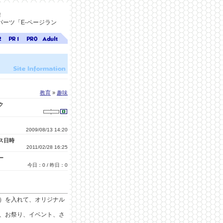
！
ーツ「E-ページラン
ジ
ページ
ページ
無料ア
ク
ランク
ランク
ダルト
1
0
サイト
検索
A-ペー
ジラン
ク
教育
»
趣味
ク
2009/08/13 14:20
ス日時
2011/02/28 16:25
ー
今日：0 / 昨日：0
）を入れて、オリジナル
、お祭り、イベント、さ