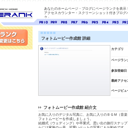
あなたのホームページ・ブログにページランクを表示
アクセスカウンター・スクリーンショット付きブログパ
ク」
E-ページ
ページ
ページ
ページ
ページ
ページ
ページ
ページ
ページ
ペー
ランク
ランク
ランク
ランク
ランク
ランク
ランク
ランク
ラン
10
9
8
7
6
5
4
3
2
フォトムービー作成館 詳細
変更
カテゴリ
ページラン
参加登録日
最終アクセ
ページビュ
フォトムービー作成館 紹介文
お気に入りのデジタル写真に、お気に入りのＢＧＭ（音楽
フォトムービーを作成しましょう。
結婚式（ウェディング）や卒業式、思い出の旅行スナップ
らには家族の一員、可愛いペットの写真にもお勧めです。