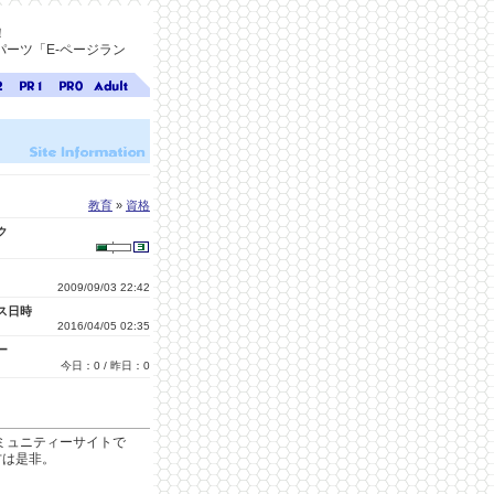
！
ーツ「E-ページラン
ジ
ページ
ページ
無料ア
ク
ランク
ランク
ダルト
1
0
サイト
検索
A-ペー
ジラン
ク
教育
»
資格
ク
2009/09/03 22:42
ス日時
2016/04/05 02:35
ー
今日：0 / 昨日：0
コミュニティーサイトで
方は是非。