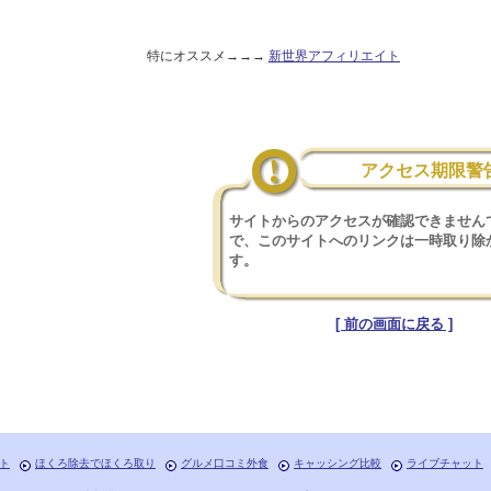
特にオススメ→→→
新世界アフィリエイト
アクセス期限警
サイトからのアクセスが確認できません
で、このサイトへのリンクは一時取り除
す。
[ 前の画面に戻る ]
ト
ほくろ除去でほくろ取り
グルメ口コミ外食
キャッシング比較
ライブチャット