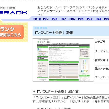
あなたのホームページ・ブログにページランクを表示
アクセスカウンター・スクリーンショット付きブログパ
ク」
E-ページ
ページ
ページ
ページ
ページ
ページ
ページ
ページ
ページ
ペー
ランク
ランク
ランク
ランク
ランク
ランク
ランク
ランク
ラン
10
9
8
7
6
5
4
3
2
ITパスポート受験！ 詳細
変更
カテゴリ
ページラン
参加登録日
最終アクセ
ページビュ
ITパスポート受験！ 紹介文
「ITパスポート受験！」はITパスポート試験の総合情報
す。資格情報,BBS,アンケートなどITパスポートを目指す