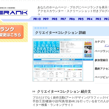
あなたのホームページ・ブログにページランクを表示
アクセスカウンター・スクリーンショット付きブログパ
ク」
E-ページ
ページ
ページ
ページ
ページ
ページ
ページ
ページ
ページ
ペー
ランク
ランク
ランク
ランク
ランク
ランク
ランク
ランク
ラン
10
9
8
7
6
5
4
3
2
クリエイター×コレクション 詳細
変更
カテゴリ
イ
ページラン
参加登録日
最終アクセ
ページビュ
クリエイター×コレクション 紹介文
プロだけでなく創作活動(アート/デザイン/グラフィック/イラス
手芸/工芸/建築/小説/写真/音楽etc.)を行っている全て
イター検索・ランキングサイト