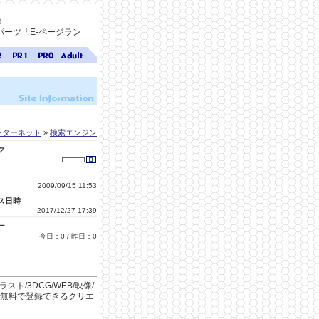
！
ーツ「E-ページラン
ジ
ページ
ページ
無料ア
ク
ランク
ランク
ダルト
1
0
サイト
検索
A-ペー
ジラン
ク
ンターネット
»
検索エンジン
ク
2009/09/15 11:53
ス日時
2017/12/27 17:39
ー
今日：0 / 昨日：0
ト/3DCG/WEB/映像/
の人が無料で登録できるクリエ