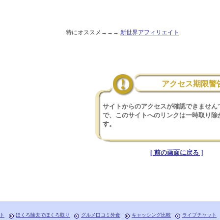
特にオススメ→→→
新世界アフィリエイト
アクセス期限警
サイトからのアクセスが確認できません
で、このサイトへのリンクは一時取り除
す。
[ 前の画面に戻る ]
ト
ほくろ除去でほくろ取り
グルメ口コミ外食
キャッシング比較
ライブチャット