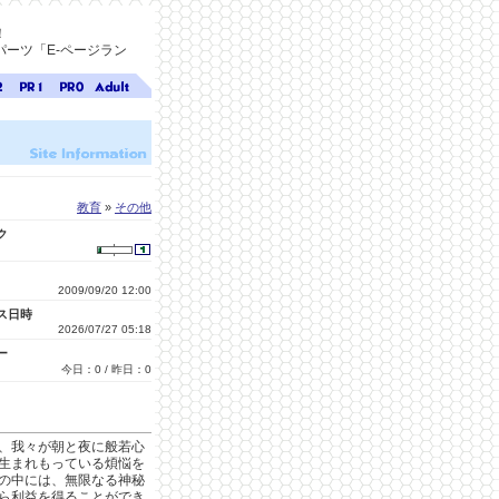
！
ーツ「E-ページラン
ジ
ページ
ページ
無料ア
ク
ランク
ランク
ダルト
1
0
サイト
検索
A-ペー
ジラン
ク
教育
»
その他
ク
2009/09/20 12:00
ス日時
2026/07/27 05:18
ー
今日：0 / 昨日：0
、我々が朝と夜に般若心
生まれもっている煩悩を
の中には、無限なる神秘
ら利益を得ることができ