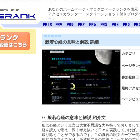
あなたのホームページ・ブログにページランクを表示
アクセスカウンター・スクリーンショット付きブログパ
ク」
E-ページ
ページ
ページ
ページ
ページ
ページ
ページ
ページ
ページ
ペー
ランク
ランク
ランク
ランク
ランク
ランク
ランク
ランク
ラン
10
9
8
7
6
5
4
3
2
般若心経の意味と解説 詳細
変更
カテゴリ
ページラン
参加登録日
最終アクセ
ページビュ
般若心経の意味と解説 紹介文
般若心経という真言は大変不思議な力を持っておりまして
経を読んで唱え、深く考え抜いて日々を実践していけば、
取り除くことができるのです。この真言の呪文の一字一句
的な力を含んでおり、必然的にその功徳によっておのずか