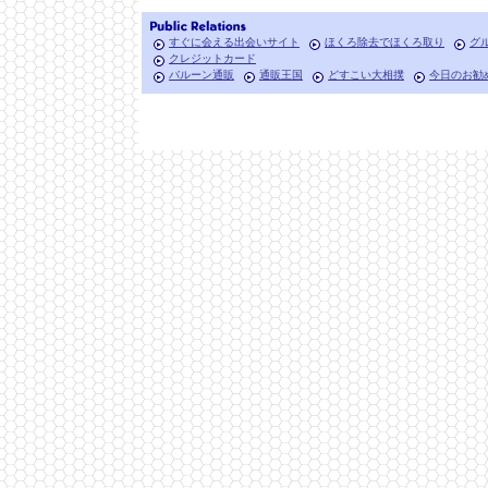
すぐに会える出会いサイト
ほくろ除去でほくろ取り
グ
クレジットカード
バルーン通販
通販王国
どすこい大相撲
今日のお勧