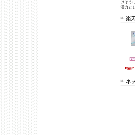
けそう
活力と
楽
ネ