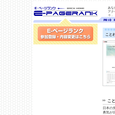
あな
アク
ク」
SEO対策に E-ページ
ページ
ペ
ランク
ランク
ラ
10
9
こと
参加登録(無料)・内容変更
こと
日本の
勇気が