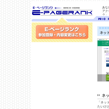
あな
アク
ク」
SEO対策に E-ページ
ページ
ペ
ランク
ランク
ラ
10
9
ネッ
参加登録(無料)・内容変更
ネッ
「ネッ
たいけ