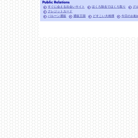
すぐに会える出会いサイト
ほくろ除去でほくろ取り
グ
クレジットカード
バルーン通販
通販王国
どすこい大相撲
今日のお勧