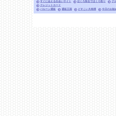
すぐに会える出会いサイト
ほくろ除去でほくろ取り
グ
クレジットカード
バルーン通販
通販王国
どすこい大相撲
今日のお勧