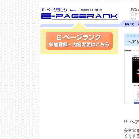
あな
アク
ク」
SEO対策に E-ページ
ページ
ペ
ランク
ランク
ラ
10
9
ヘア
参加登録(無料)・内容変更
ヘ
美容室
くりする