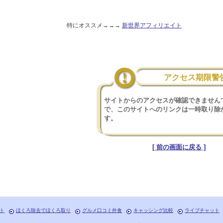
特にオススメ→→→
新世界アフィリエイト
アクセス期限警
サイトからのアクセスが確認できません
で、このサイトへのリンクは一時取り除
す。
[ 前の画面に戻る ]
ト
ほくろ除去でほくろ取り
グルメ口コミ外食
キャッシング比較
ライブチャット