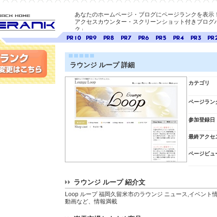
あなたのホームページ・ブログにページランクを表示
アクセスカウンター・スクリーンショット付きブログパ
ク」
E-ページ
ページ
ページ
ページ
ページ
ページ
ページ
ページ
ページ
ペー
ランク
ランク
ランク
ランク
ランク
ランク
ランク
ランク
ラン
10
9
8
7
6
5
4
3
2
ラウンジ ループ 詳細
変更
カテゴリ
ページラン
参加登録日
最終アクセ
ページビュ
ラウンジ ループ 紹介文
Loop ループ 福岡久留米市のラウンジ ニュース,イベント情
動画など、情報満載