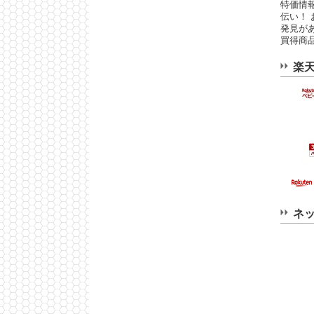
特価情
伝い！
発見が
買得商
楽
ネ