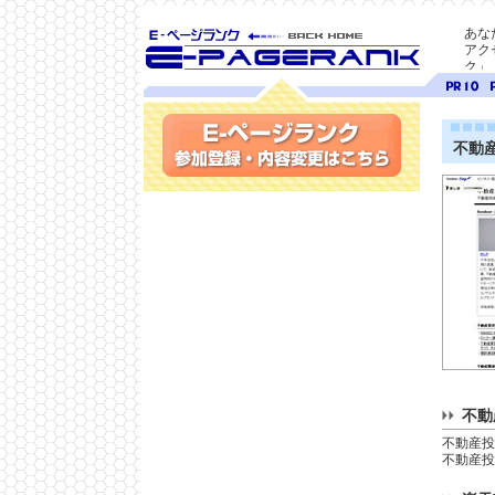
あな
アク
ク」
SEO対策に E-ページ
ページ
ペ
ランク
ランク
ラ
10
9
不動
参加登録(無料)・内容変更
不動
不動産投
不動産投