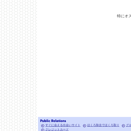
特にオ
すぐに会える出会いサイト
ほくろ除去でほくろ取り
グ
クレジットカード