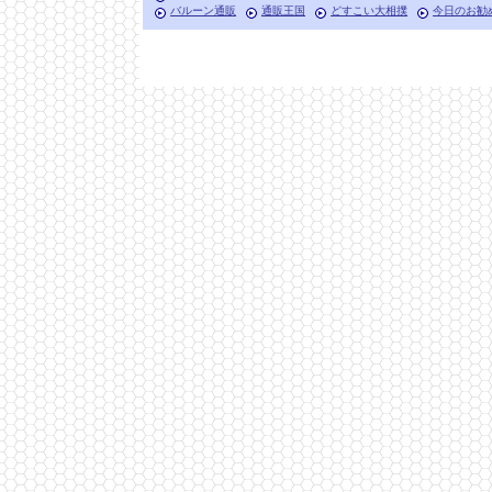
バルーン通販
通販王国
どすこい大相撲
今日のお勧