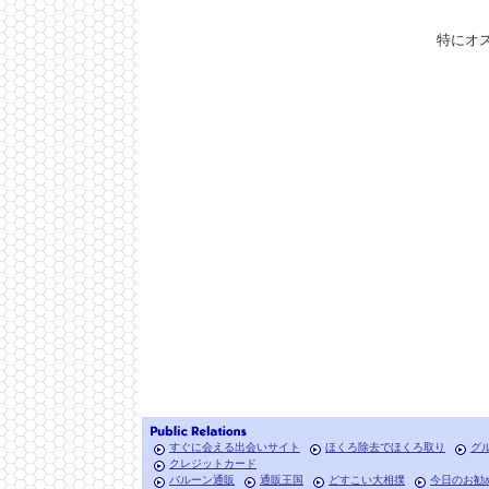
特にオ
すぐに会える出会いサイト
ほくろ除去でほくろ取り
グ
クレジットカード
バルーン通販
通販王国
どすこい大相撲
今日のお勧