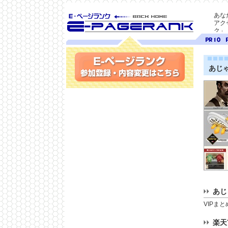
あな
アク
ク」
SEO対策に E-ページ
ページ
ペ
ランク
ランク
ラ
10
9
あじ
参加登録(無料)・内容変更
あじ
VIPま
楽天