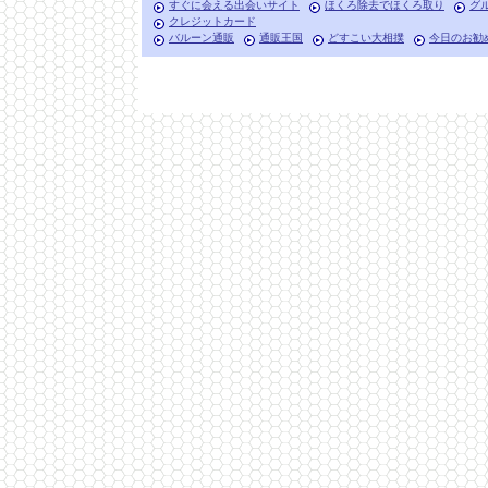
すぐに会える出会いサイト
ほくろ除去でほくろ取り
グ
クレジットカード
バルーン通販
通販王国
どすこい大相撲
今日のお勧