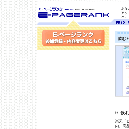
あな
アク
ク」
SEO対策に E-ページ
ページ
ペ
ランク
ランク
ラ
10
9
飲むヒ
参加登録(無料)・内容変更
飲む
楽天「
内。高